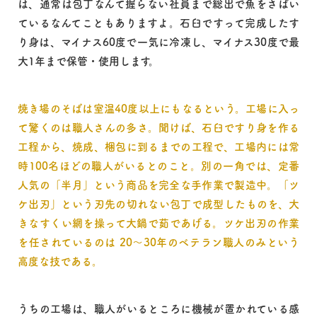
は、通常は包丁なんて握らない社員まで総出で魚をさばい
ているなんてこともありますよ。石臼ですって完成したす
り身は、マイナス60度で一気に冷凍し、マイナス30度で最
大1年まで保管・使用します。
焼き場のそばは室温40度以上にもなるという。工場に入っ
て驚くのは職人さんの多さ。聞けば、石臼ですり身を作る
工程から、焼成、梱包に到るまでの工程で、工場内には常
時100名ほどの職人がいるとのこと。別の一角では、定番
人気の「半月」という商品を完全な手作業で製造中。「ツ
ケ出刃」という刃先の切れない包丁で成型したものを、大
きなすくい網を操って大鍋で茹であげる。ツケ出刃の作業
を任されているのは 20～30年のベテラン職人のみという
高度な技である。
うちの工場は、職人がいるところに機械が置かれている感