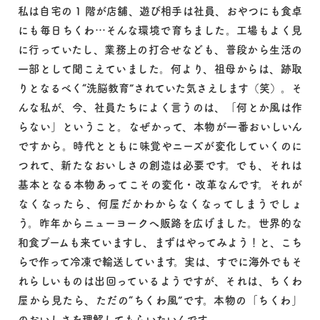
私は自宅の 1 階が店舗、遊び相手は社員、おやつにも食卓
にも毎日ちくわ…そんな環境で育ちました。工場もよく見
に行っていたし、業務上の打合せなども、普段から生活の
一部として聞こえていました。何より、祖母からは、跡取
りとなるべく“洗脳教育”されていた気さえします（笑）。そ
んな私が、今、社員たちによく言うのは、「何とか風は作
らない」ということ。なぜかって、本物が一番おいしいん
ですから。時代とともに味覚やニーズが変化していくのに
つれて、新たなおいしさの創造は必要です。でも、それは
基本となる本物あってこその変化・改革なんです。それが
なくなったら、何屋だかわからなくなってしまうでしょ
う。昨年からニューヨークへ販路を広げました。世界的な
和食ブームも来ていますし、まずはやってみよう！と、こち
らで作って冷凍で輸送しています。実は、すでに海外でもそ
れらしいものは出回っているようですが、それは、ちくわ
屋から見たら、ただの“ちくわ風”です。本物の「ちくわ」
のおいしさを理解してもらいたいんです。