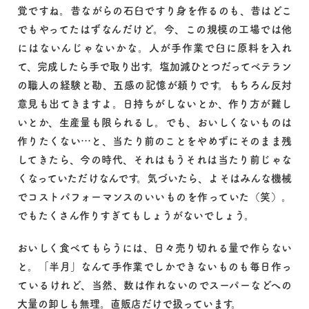
覚ですね。昔ながらの石臼ですり身を作るのも、昔はどこ
でもやってたはずなんだけど。今、この規模の工場では他
にはないんじゃないかな。人が手作業で臼に原料を入れ
て、完成したら手で取り出す。塩加減ひとつだってベテラン
の職人の経験と勘、五感の記憶が頼りです。もちろん反対
意見も出てきますよ。日持ちがしないとか、作り方が難し
いとか、生産量も限られるし。でも、おいしくないものは
作りたくない…と、当たり前のことをやめずにそのまま残
してきたら、今の時代、それはもうそれは当たり前じゃな
くなっていただけなんです。気づいたら、よそはみんな機械
でコストパフォーマンスのいいものを作っていた（笑）。
でもたくさん作りすぎてもしょうがないでしょう。
おいしく食べてもらうには、日々売り切れる量で作らない
と。「半月」なんて手作業でしかできないものも毎日作っ
ているけれど、当然、数は作れないのでスーパーなどへの
大量の卸しも無理。直販店だけで扱っています。