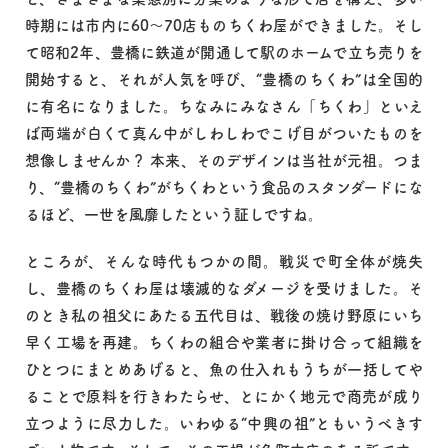
時期には市内に60～70店ものちくわ屋ができました。そし
て昭和2年、豊橋に鉄道が開通して駅のホームで立ち売りを
開始すると、それが人気を呼び、“豊橋のちくわ”は全国的
に有名になりました。ちなみにみなさん「ちくわ」といえ
ば両端が白くて真ん中がしわしわでこげ目がついたものを
想像しませんか？ 本来、そのデザインは当社が元祖。つま
り、“豊橋のちくわ”がちくわという食品のスタンダードにな
るほど、一世を風靡したという証しですね。
ところが、そんな時代もつかの間。戦災で町全体が焼失
し、豊橋のちくわ屋は壊滅的なダメージを受けました。そ
のとき私の祖父にあたる五代目は、戦後の焼け野原にいち
早く工場を再建。ちくわの組合や業者に掛け合って組織を
ひとつにまとめあげると、魚の仕入れもうちが一括してや
ることで原料を行きわたらせ、とにかく地元で商売が成り
立つように尽力した。いわゆる“中興の祖”ともいうべきす