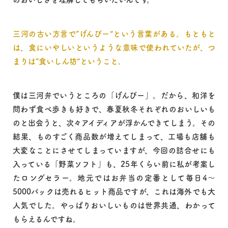
三河の古い方言で“げんびー”という言葉がある。もともと
は、食にいやしいというような意味で使われていたが、つ
まりは“食いしん坊”ということ。
僕は三河弁でいうところの「げんびー」。だから、和洋を
問わず食べ歩きも好きで、春夏秋冬それぞれのおいしいも
のと出会うと、次々アイディアが浮かんできてしまう。その
結果、ものすごく商品数が増えてしまって、工場も店舗も
大変なことにさせてしまっていますが、今回の詰合せにも
入っている「野菜ソフト」も、25年くらい前に私が考案し
たロングセラー。地元ではお弁当の定番として毎日4〜
5000パックは売れるヒット商品ですが、これは海外でも大
人気でした。やっぱりおいしいものは世界共通、わかって
もらえるんですね。