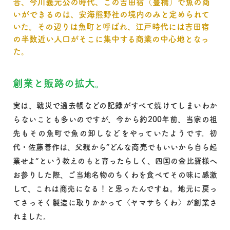
昔、今川義元公の時代、この吉田宿（豊橋）で魚の商
いができるのは、安海熊野社の境内のみと定められて
いた。その辺りは魚町と呼ばれ、江戸時代には吉田宿
の半数近い人口がそこに集中する商業の中心地となっ
た。
創業と販路の拡大。
実は、戦災で過去帳などの記録がすべて焼けてしまいわか
らないことも多いのですが、今から約200年前、当家の祖
先もその魚町で魚の卸しなどをやっていたようです。初
代・佐藤善作は、父親から“どんな商売でもいいから自ら起
業せよ”という教えのもと育ったらしく、四国の金比羅様へ
お参りした際、ご当地名物のちくわを食べてその味に感激
して、これは商売になる！と思ったんですね。地元に戻っ
てさっそく製造に取りかかって〈ヤマサちくわ〉が創業さ
れました。