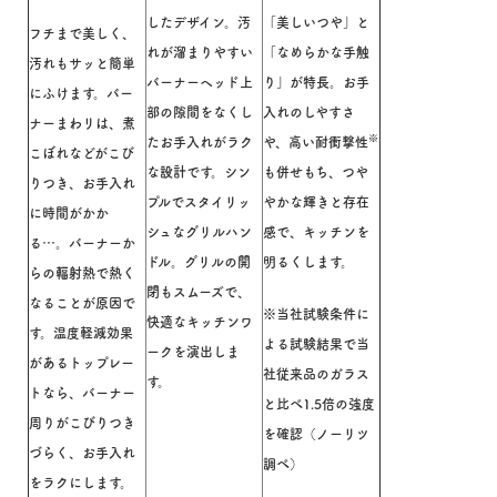
したデザイン。汚
「美しいつや」と
フチまで美しく、
れが溜まりやすい
「なめらかな手触
汚れもサッと簡単
バーナーヘッド上
り」が特長。お手
にふけます。
バー
部の隙間をなくし
入れのしやすさ
ナーまわリは、煮
※
たお手入れがラク
や、高い耐衝撃性
こぼれなどがこび
な設計です。シン
も併せもち、つや
りつき、お手入れ
プルでスタイリッ
やかな輝きと存在
に時間がかか
シュなグリルハン
感で、キッチンを
る…。バーナーか
ドル。グリルの開
明るくします。
らの輻射熱で熱く
閉もスムーズで、
なることが原因で
※当社試験条件に
快適なキッチンワ
す。温度軽減効果
よる試験結果で当
ークを演出しま
があるトップレー
社従来品のガラス
す。
トなら、バーナー
と比べ1.5倍の強度
周りがこびりつき
を確認（ノーリツ
づらく、お手入れ
調べ）
をラクにします。