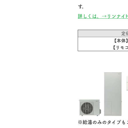
す。
詳しくは、→リンナイ
定
【本体】
【リモコ
※給湯のみのタイプも