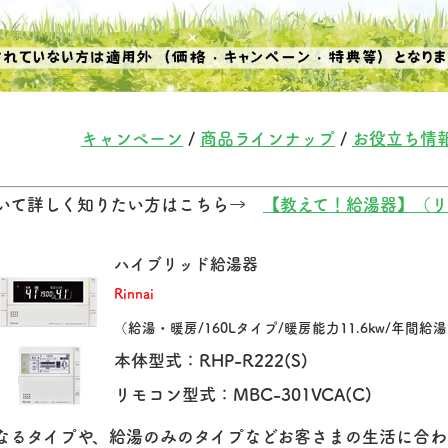
キャンペーン
/
商品ラインナップ
/
お役立ち情
いて詳しく知りたい方はこちら→
【教えて！給湯器】（リ
ハイブリッド給湯器
Rinnai
（給湯・暖房/160Lタイプ/暖房能力11.6kw/年間給湯
本体型式：RHP-R222(S)
リモコン型式：MBC-301VCA(C)
なるタイプや、給湯のみのタイプなどお客さまの生活に合わ