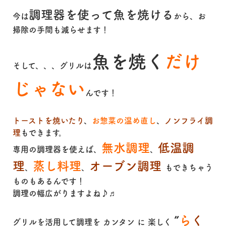
調理器を使って魚を焼ける
今は
から、お
掃除の手間も減らせます！
魚を焼く
だけ
そして、、、グリルは
じゃない
んです！
トーストを焼いたり
、
お惣菜の温め直し
、
ノンフライ調
理
もできます。
無水調理
低温調
専用の調理器を使えば、
、
理
蒸し料理
オーブン調理
、
、
もできちゃう
ものもあるんです！
調理の幅広がりますよね♪♬
”
ら
く
グリルを活用して調理を カンタン に 楽しく