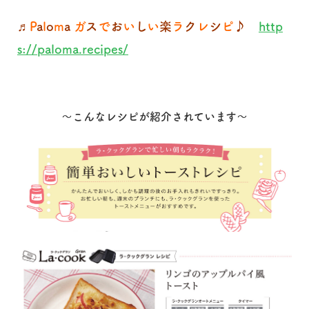
♬
P
a
l
o
m
a
ガ
ス
で
お
い
し
い
楽
ラ
ク
レ
シ
ピ
♪
http
s://paloma.recipes/
～こんなレシピが紹介されています～