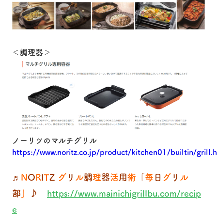
＜調理器＞
ノーリツのマルチグリル
https://www.noritz.co.jp/product/kitchen01/builtin/grill.
♬
N
O
R
I
T
Z
グ
リ
ル
調
理
器
活
用
術
「
毎
日
グ
リ
ル
部
」
♪
https://www.mainichigrillbu.com/recip
e