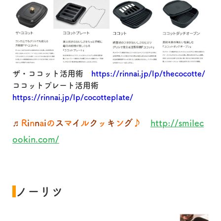
ザ・ココット活用術
https://rinnai.jp/lp/thecocotte/
ココットプレート活用術
https://rinnai.jp/lp/cocotteplate/
♬
R
i
n
n
a
i
の
ス
マ
イ
ル
ク
ッ
キ
ン
グ
♪
http://smilec
ookin.com/
ノーリツ