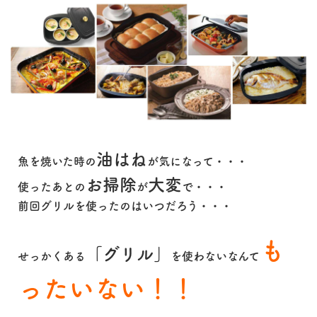
油はね
魚を焼いた時の
が気になって・・・
お掃除
大変
使ったあとの
が
で・・・
前回グリルを使ったのはいつだろう・・・
も
「グリル」
せっかくある
を使わないなんて
ったいない！！