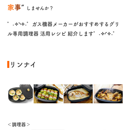
家
事
”
しませんか？
°˖✧◝✧˖°ガス機器メーカーがおすすめするグリ
ル専用調理器 活用レシピ 紹介します°˖✧◜✧˖°
リンナイ
＜調理器＞