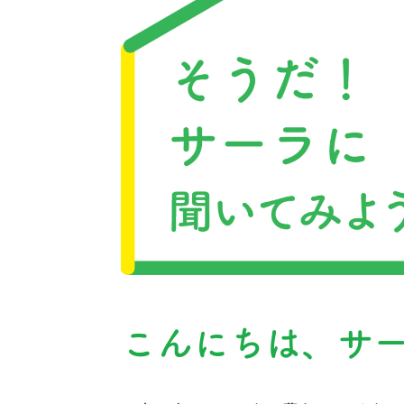
こ
ん
に
ち
は
、
サ