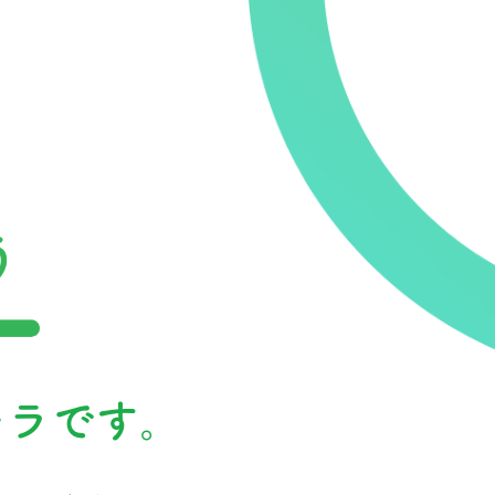
ー
ラ
で
す
。